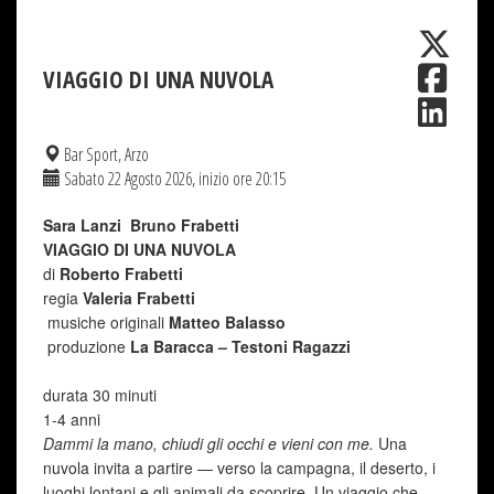
VIAGGIO DI UNA NUVOLA
Bar Sport, Arzo
Sabato 22 Agosto 2026, inizio ore 20:15
Sara Lanzi Bruno Frabetti
VIAGGIO DI UNA NUVOLA
di
Roberto Frabetti
regia
Valeria Frabetti
musiche originali
Matteo Balasso
produzione
La Baracca – Testoni Ragazzi
durata 30 minuti
1-4 anni
Dammi la mano, chiudi gli occhi e vieni con me.
Una
nuvola invita a partire — verso la campagna, il deserto, i
luoghi lontani e gli animali da scoprire. Un viaggio che