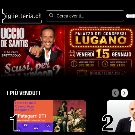
Op
I PIÙ VENDUTI
1
2