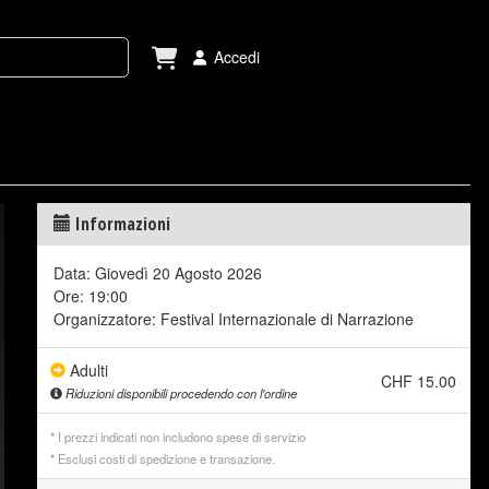
Accedi
Informazioni
Data: Giovedì 20 Agosto 2026
Ore: 19:00
Organizzatore: Festival Internazionale di Narrazione
Adulti
CHF 15.00
Riduzioni disponibili procedendo con l'ordine
* I prezzi indicati non includono
spese di servizio
* Esclusi costi di
spedizione
e
transazione.